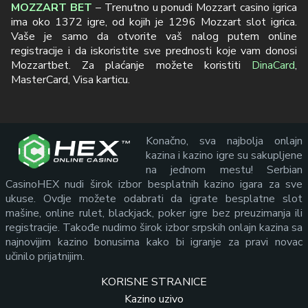
MOZZART BET
– Trenutno u ponudi Mozzart casino igrica
ima oko 1372 igre, od kojih je 1296 Mozzart slot igrica.
Vaše je samo da otvorite vaš nalog putem online
registracije i da iskoristite sve prednosti koje vam donosi
Mozzartbet. Za plaćanje možete koristiti
DinaCard
,
MasterCard, Visa karticu.
Konačno, sva najbolja onlajn
kazina i kazino igre su sakupljene
na jednom mestu! Serbian
CasinoHEX nudi širok izbor besplatnih kazino igara za sve
ukuse. Ovdje možete odabrati da igrate besplatne slot
mašine, online rulet, blackjack, poker igre bez preuzimanja ili
registracije. Takođe nudimo širok izbor srpskih onlajn kazina sa
najnovijim kazino bonusima kako bi igranje za pravi novac
učinilo prijatnijim.
KORISNE STRANICE
Kazino uzivo