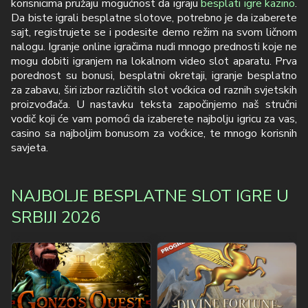
korisnicima pružaju mogućnost da igraju
besplati igre kazino
.
Da biste igrali besplatne slotove, potrebno je da izaberete
sajt, registrujete se i podesite demo režim na svom ličnom
nalogu. Igranje online igračima nudi mnogo prednosti koje ne
mogu dobiti igranjem na lokalnom video slot aparatu. Prva
porednost su bonusi, besplatni okretaji, igranje besplatno
za zabavu, širi izbor različitih slot voćkica od raznih svjetskih
proizvođača. U nastavku teksta započinjemo naš stručni
vodič koji će vam pomoći da izaberete najbolju igricu za vas,
casino sa najboljim bonusom za voćkice, te mnogo korisnih
savjeta.
NAJBOLJE BESPLATNE SLOT IGRE U
SRBIJI 2026