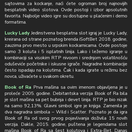
sajtovima za kockanje, naći ćete ogroman broj najnovijih
besplatnih video slotova. Ovde postoji i izbor apsolutnih
favorita. Najbolje video igre su dostupne u plaćenim i demo
formatima.
Lucky Lady
Jedinstvena besplatna slot igraj je Lucky Lady,
kreirana od strane poznatog brenda iSoftBet 2018. godine,
zauzima prvo mesto u srpskim kockarnicama. Ovde postoje
samo 3 koluta i 5 isplatnih linija. Lako i ležerno igranje u
kombinaciji sa visokim RTP nivoom i srednjom volatilnošću
oduševiće početnike i iskusne igrače. Nagradne kombinacije
često ispadaju na kolutima. Čak i kada igrate u režimu bez
novca, uživaćete u svakom okretu.
Book of Ra
Prva mašina sa ovim imenom objavljena je u
proleće 2005. godine. Debitantska verzija Book of Ra bila
je slot mašina sa pet bubnja i devet linija. RTP je bio nizak
na samo 92,13%. Glavni simbol igre je knjiga. Zamenila je
dva nagradna simbola – Wild i Scatter. Poznato je da igra
Book of Ra od svog prvog pojavlivanja doživila 15 novih
verzija. Dakle, 2015. godine, puštena je legendarna slot
mašina Book of Ra sa šest kolutova i Extra-Bet. Danas