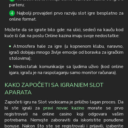
parteru;
Najbolji provajderi prvo razviju slot igre besplatno za
online format.
Možete da se igrate bilo gde: na ulici, sedeći na kauču kod
kuće ili čak na poslu Online kazina imaju svoje nedostatke:
Atmosfera hale za igre (u kopnenom klubu, naravno,
igrači dobijaju mnogo življe emocije od boravka za igračkim
stolovima);
Nedostatak komunikacije sa ljudima uživo (kod online
igara, igraču je na raspolaganju samo monitor računara).
KAKO ZAPOČETI SA IGRANJEM SLOT
APARATA
Započeti igru na Slot vockicama je prilično lagan proces. Da
bi ste igrali za
pravi novac kazino
morate se prvo
registrovati na online casino koji odgovara vašim
potrebama. Nemojte zaboraviti da iskoristite ponuđene
bonuse. Nakon što ste se registrovali i prijavili, izaberite